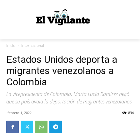
Inicio
Internacional
Estados Unidos deporta a
migrantes venezolanos a
Colombia
La vicepresidenta de Colombia, Marta Lucía Ramírez negó
que su país avala la deportación de migrantes venezolanos
febrero 1, 2022
834