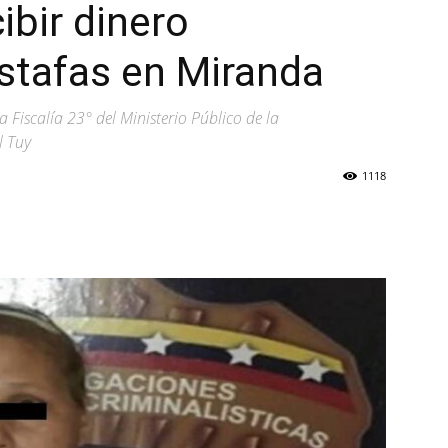
ibir dinero
stafas en Miranda
 Fiscalía 23° del Ministerio Público de la
l Tuy
1118