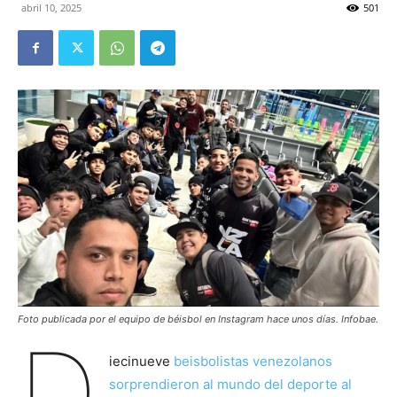
abril 10, 2025
501
Foto publicada por el equipo de béisbol en Instagram hace unos días. Infobae.
D
iecinueve
beisbolistas venezolanos
sorprendieron al mundo del deporte al