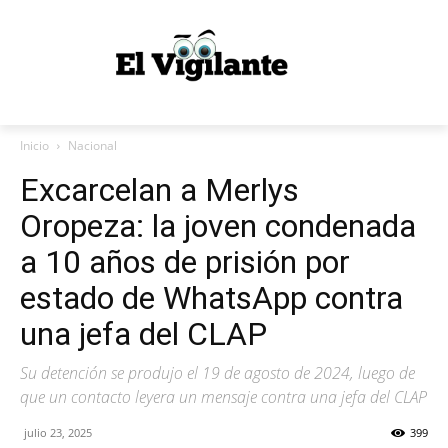
Inicio
Nacional
Excarcelan a Merlys
Oropeza: la joven condenada
a 10 años de prisión por
estado de WhatsApp contra
una jefa del CLAP
Su detención se produjo el 19 de agosto de 2024, luego de
que un contacto leyera un mensaje contra una jefa del CLAP
julio 23, 2025
399