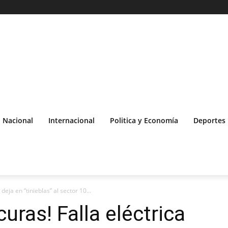
Nacional
Internacional
Politica y Economía
Deportes
 deja en “tinieblas” al sector 10...
curas! Falla eléctrica