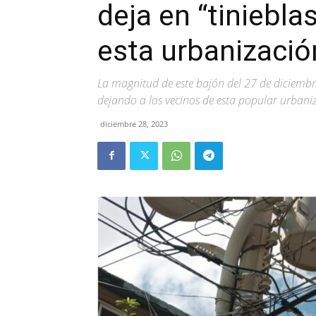
deja en “tiniebla
esta urbanizaci
La magnitud de este bajón del 27 de diciemb
dejando a los vecinos de esta popular urbaniza
diciembre 28, 2023