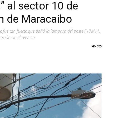
s” al sector 10 de
ón de Maracaibo
re fue tan fuerte que dañó la lampara del poste F17M11,
ción sin el servicio
705