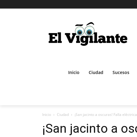
Inicio
Ciudad
Sucesos
Inicio
Ciudad
¡San jacinto a oscuras! Falla eléctrica
¡San jacinto a os