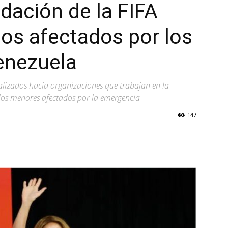
dación de la FIFA
ños afectados por los
enezuela
nalizados hacia organizaciones que trabajan en la
 los menores afectados por la emergencia
147