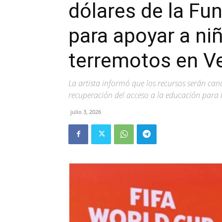
dólares de la Fun
para apoyar a ni
terremotos en V
La artista informó que los recursos serán ca
recuperación del acceso a la educación para
julio 3, 2026