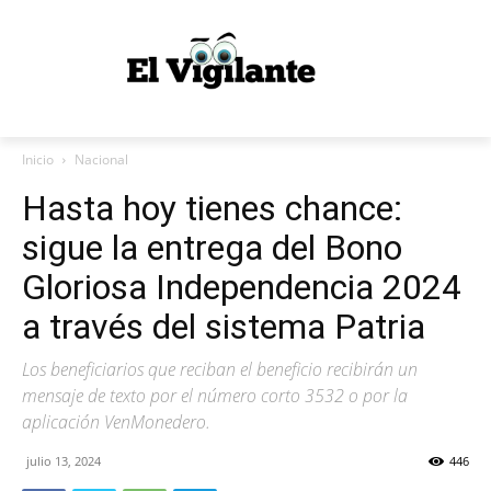
Inicio
Nacional
Hasta hoy tienes chance:
sigue la entrega del Bono
Gloriosa Independencia 2024
a través del sistema Patria
Los beneficiarios que reciban el beneficio recibirán un
mensaje de texto por el número corto 3532 o por la
aplicación VenMonedero.
julio 13, 2024
446