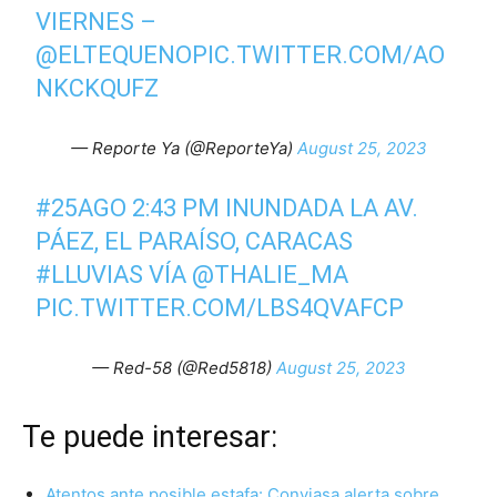
VIERNES –
@ELTEQUENO
PIC.TWITTER.COM/AO
NKCKQUFZ
— Reporte Ya (@ReporteYa)
August 25, 2023
#25AGO
2:43 PM INUNDADA LA AV.
PÁEZ, EL PARAÍSO, CARACAS
#LLUVIAS
VÍA
@THALIE_MA
PIC.TWITTER.COM/LBS4QVAFCP
— Red-58 (@Red5818)
August 25, 2023
Te puede interesar:
Atentos ante posible estafa: Conviasa alerta sobre