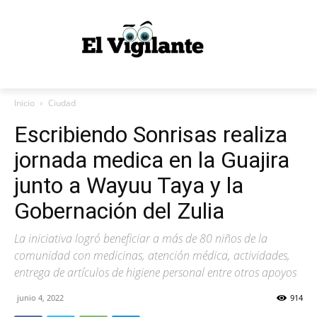
Inicio
Ciudad
Escribiendo Sonrisas realiza
jornada medica en la Guajira
junto a Wayuu Taya y la
Gobernación del Zulia
La iniciativa logró beneficiar a más de 80 niños de la
comunidad con medicinas, atención médica, actividades,
entrega de artículos de higiene personal entre otros apoyos
junio 4, 2022
914