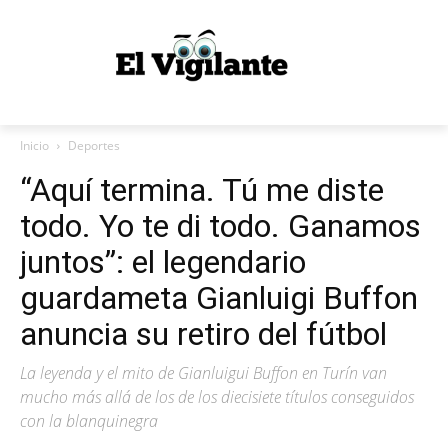
Inicio
Deportes
“Aquí termina. Tú me diste
todo. Yo te di todo. Ganamos
juntos”: el legendario
guardameta Gianluigi Buffon
anuncia su retiro del fútbol
La leyenda y el mito de Gianluigui Buffon en Turín van
mucho más allá de los de los diecisiete títulos conseguidos
con la blanquinegra