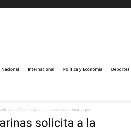
Nacional
Internacional
Politica y Economía
Deportes
licita a la CNdP posponer las elecciones primarias por...
inas solicita a la