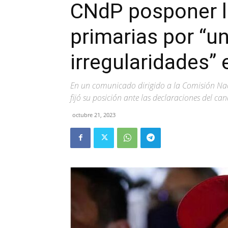
CNdP posponer l
primarias por “un
irregularidades” 
En un comunicado dirigido a la Comisión Nac
fijó su posición ante las declaraciones del ca
octubre 21, 2023