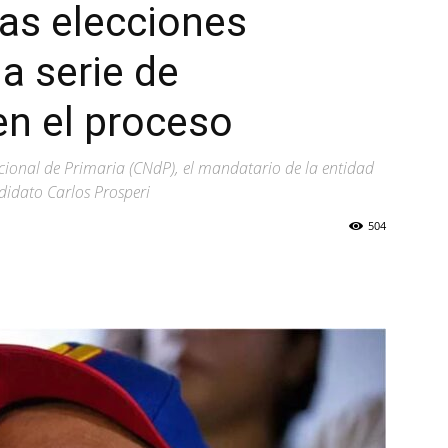
as elecciones
a serie de
en el proceso
ional de Primaria (CNdP), el mandatario de la entidad
ndidato Carlos Prosperi
504