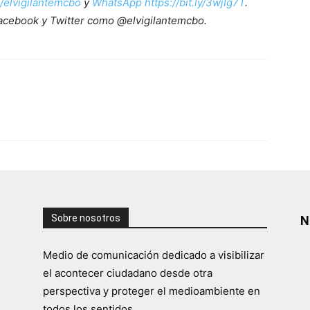
e/elvigilantemcbo
y
WhatsApp https://bit.ly/3wjIg7T
.
acebook y Twitter como @elvigilantemcbo.
Sobre nosotros
N
Medio de comunicación dedicado a visibilizar
el acontecer ciudadano desde otra
perspectiva y proteger el medioambiente en
todos los sentidos.