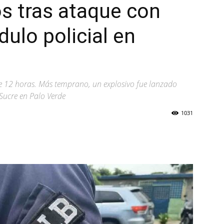
os tras ataque con
ulo policial en
e 12 horas. Más temprano, un explosivo fue lanzado
Sucre en Palo Verde
1031