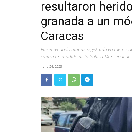
resultaron herid
granada a un mód
Caracas
Fue el segundo ataque registrado en menos d
contra un módulo de la Policía Municipal de 
julio 26, 2023