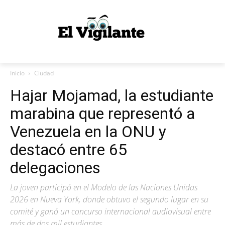
Inicio
Ciudad
Hajar Mojamad, la estudiante
marabina que representó a
Venezuela en la ONU y
destacó entre 65
delegaciones
La joven participó en el Modelo de las Naciones Unidas
2026 en Nueva York, donde obtuvo el segundo lugar en su
comité y ganó un concurso internacional audiovisual entre
más de dos mil estudiantes