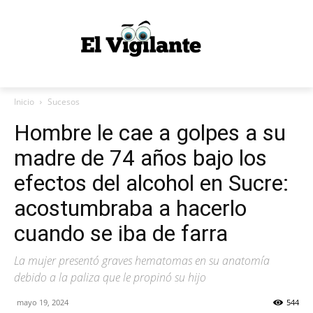
Inicio
Sucesos
Hombre le cae a golpes a su
madre de 74 años bajo los
efectos del alcohol en Sucre:
acostumbraba a hacerlo
cuando se iba de farra
La mujer presentó graves hematomas en su anatomía
debido a la paliza que le propinó su hijo
mayo 19, 2024
544