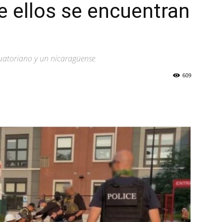
re ellos se encuentran
cuatoriano y un nicaragüense
609