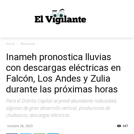
Inicio
Nacional
Inameh pronostica lluvias
con descargas eléctricas en
Falcón, Los Andes y Zulia
durante las próximas horas
Para el Distrito Capital se prevé abundante nubosidad,
algunas de gran desarrollo vertical, productoras de
chubascos, descargas eléctricas
octubre 26, 2023
447