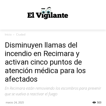
Inicio
Ciudad
Disminuyen llamas del
incendio en Recimara y
activan cinco puntos de
atención médica para los
afectados
En Recimara están removiendo los escombros para prevenir
que se vuelva a reactivar el fuego
marzo 24, 2025
503