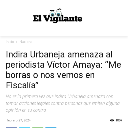
Inicio
Nacional
Indira Urbaneja amenaza al
periodista Víctor Amaya: “Me
borras o nos vemos en
Fiscalía”
No es la primera vez que Indira Urbaneja amenaza con
tomar acciones legales contra personas que emiten alguna
opinión en su contra
febrero 27, 2024
1007