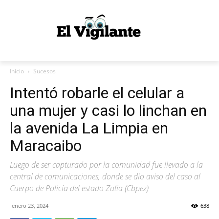
Inicio
Sucesos
Intentó robarle el celular a
una mujer y casi lo linchan en
la avenida La Limpia en
Maracaibo
Luego de ser capturado por la comunidad fue llevado a la
central de comunicaciones, donde se dio aviso del caso al
Cuerpo de Policía del estado Zulia (Cbpez)
enero 23, 2024
638