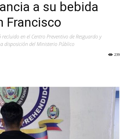
ancia a su bebida
n Francisco
 recluido en el Centro Preventivo de Resguardo y
 disposición del Ministerio Público
239