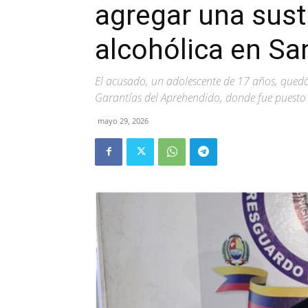
agregar una sust
alcohólica en Sa
El acusado, un adolescente de 17 años, quedó
Garantías del Aprehendido, donde fue puesto a
mayo 29, 2026