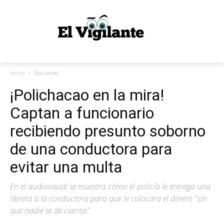
Inicio
Nacional
¡Polichacao en la mira!
Captan a funcionario
recibiendo presunto soborno
de una conductora para
evitar una multa
En el audiovisual se muestra cómo el policía le entrega una
libreta a la conductora para que le colocara el dinero "sin
que nadie se de cuenta"