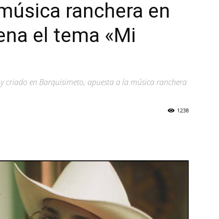
música ranchera en
ena el tema «Mi
a y criado en Barquisimeto, apuesta a la música ranchera
1238