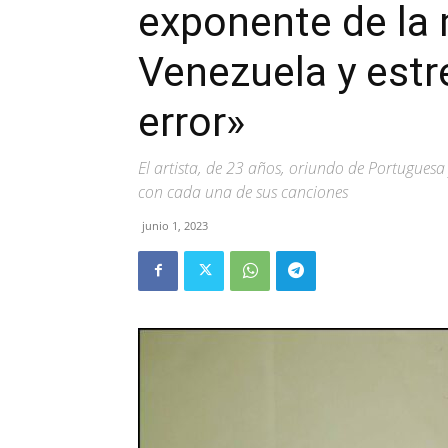
exponente de la 
Venezuela y estr
error»
El artista, de 23 años, oriundo de Portugues
con cada una de sus canciones
junio 1, 2023