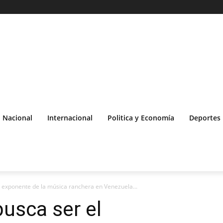
Nacional
Internacional
Politica y Economía
Deportes
 exponente de la música ranchera en Venezuela...
usca ser el