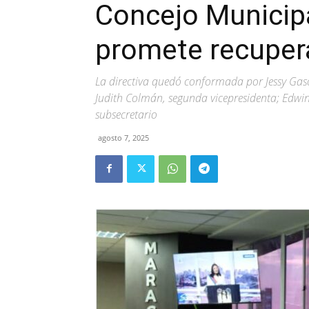
Concejo Municip
promete recupera
La directiva quedó conformada por Jessy Gasc
Judith Colmán, segunda vicepresidenta; Edwin
subsecretario
agosto 7, 2025