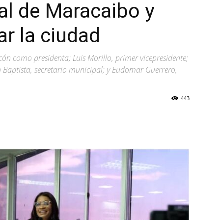
al de Maracaibo y
r la ciudad
ón como presidenta; Luis Morillo, primer vicepresidente;
 Baptista, secretario municipal; y Eudomar Guerrero,
443