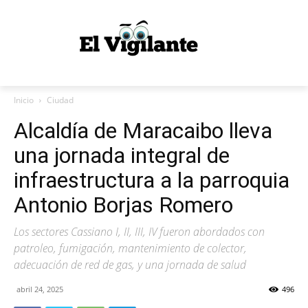
Inicio
Ciudad
Alcaldía de Maracaibo lleva
una jornada integral de
infraestructura a la parroquia
Antonio Borjas Romero
Los sectores Cassiano I, II, III, IV fueron abordados con
patroleo, fumigación, mantenimiento de colector,
adecuación de red de gas, y una jornada de salud
abril 24, 2025
496