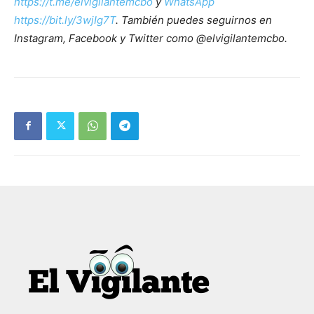
https://t.me/elvigilantemcbo
y
WhatsApp
https://bit.ly/3wjIg7T
. También puedes seguirnos en
Instagram, Facebook y Twitter como @elvigilantemcbo.