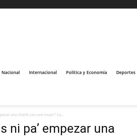
Nacional
Internacional
Politica y Economía
Deportes
pezar una charla con una mujer”: La...
s ni pa’ empezar una