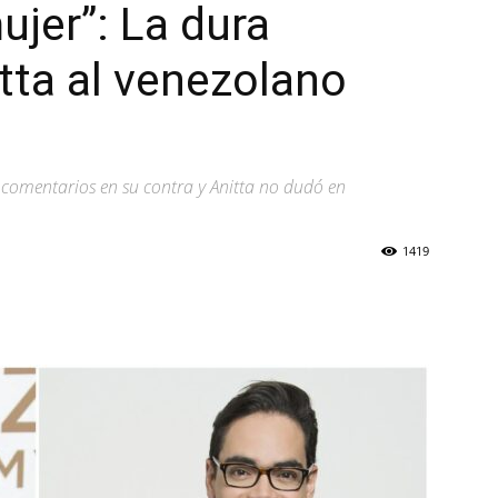
ujer”: La dura
tta al venezolano
 comentarios en su contra y Anitta no dudó en
1419