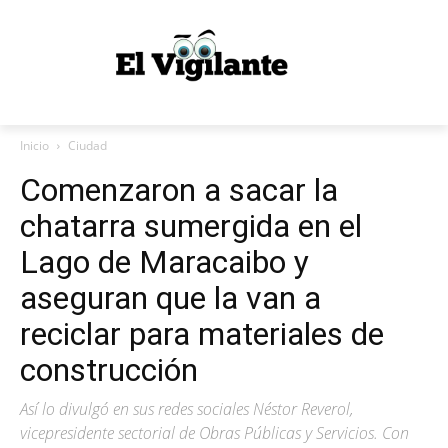
Inicio
Ciudad
Comenzaron a sacar la
chatarra sumergida en el
Lago de Maracaibo y
aseguran que la van a
reciclar para materiales de
construcción
Así lo divulgó en sus redes sociales Néstor Reverol,
vicepresidente sectorial de Obras Públicas y Servicios. Con