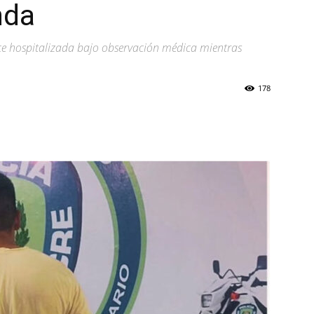
nda
e hospitalizada bajo observación médica mientras
178