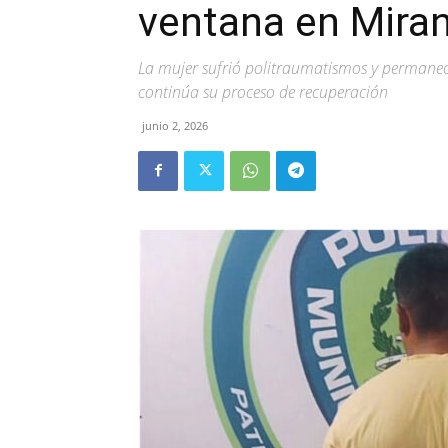
ventana en Mira
La mujer sufrió politraumatismos y permanec
continúa su proceso de recuperación
junio 2, 2026