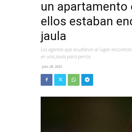
un apartamento 
ellos estaban en
jaula
Los agentes que acudieron al lugar encontra
en una jaula para perros
julio 28, 2023