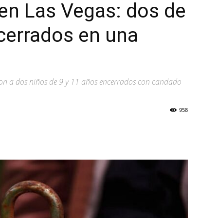
en Las Vegas: dos de
cerrados en una
ron a dos niños de 9 y 11 años encerrados con candado
958