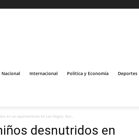
Nacional
Internacional
Politica y Economía
Deportes
idos en un apartamento en Las Vegas: dos...
niños desnutridos en