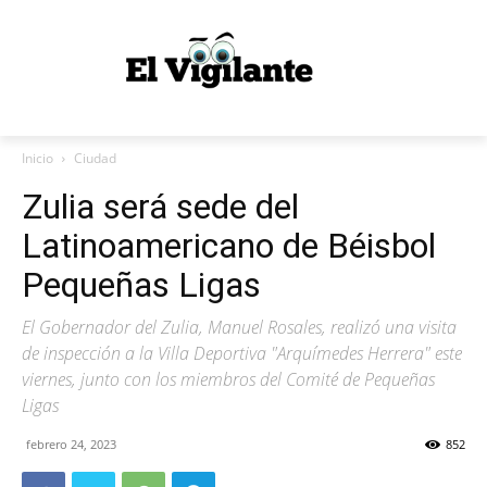
Inicio
Ciudad
Zulia será sede del
Latinoamericano de Béisbol
Pequeñas Ligas
El Gobernador del Zulia, Manuel Rosales, realizó una visita
de inspección a la Villa Deportiva "Arquímedes Herrera" este
viernes, junto con los miembros del Comité de Pequeñas
Ligas
febrero 24, 2023
852