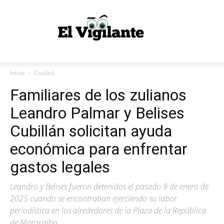
Inicio
Ciudad
Familiares de los zulianos
Leandro Palmar y Belises
Cubillán solicitan ayuda
económica para enfrentar
gastos legales
Leandro y Belises fueron detenidos el pasado 9 de enero de
2025 cuando se encontraban ejerciendo su labor
periodística en los alrededores de la Plaza de la República
de Maracaibo