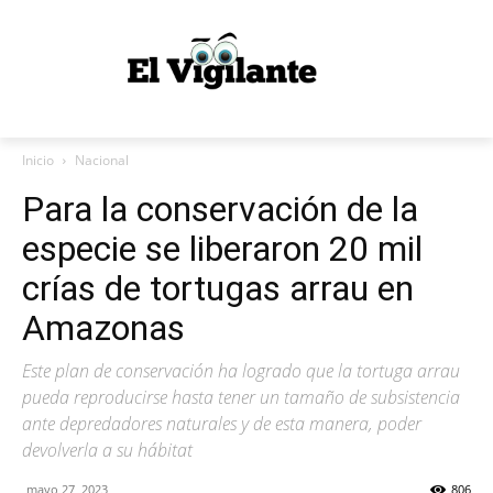
Inicio
Nacional
Para la conservación de la
especie se liberaron 20 mil
crías de tortugas arrau en
Amazonas
Este plan de conservación ha logrado que la tortuga arrau
pueda reproducirse hasta tener un tamaño de subsistencia
ante depredadores naturales y de esta manera, poder
devolverla a su hábitat
mayo 27, 2023
806