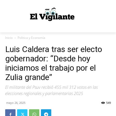
Inicio
Politica y Economía
Luis Caldera tras ser electo
gobernador: “Desde hoy
iniciamos el trabajo por el
Zulia grande”
El militante del Psuv recibió 455 mil 312 votos en las
elecciones regionales y parlamentarias 2025
mayo 26, 2025
549