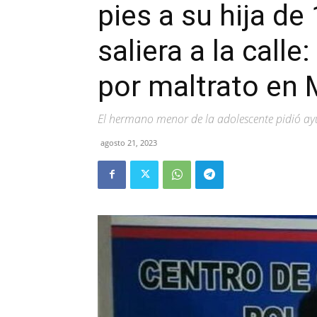
pies a su hija de
saliera a la call
por maltrato en
El hermano menor de la adolescente pidió ayud
agosto 21, 2023