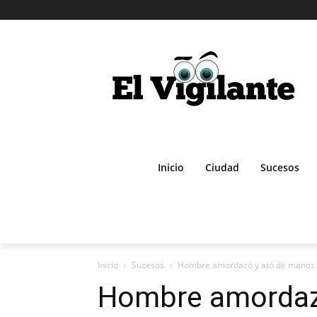
Inicio
Ciudad
Sucesos
Inicio
Sucesos
Hombre amordazó y ató de manos y p
Hombre amordaz