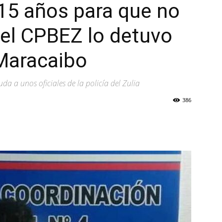
 15 años para que no
e: el CPBEZ lo detuvo
 Maracaibo
a a unos oficiales de la policía del Zulia
386