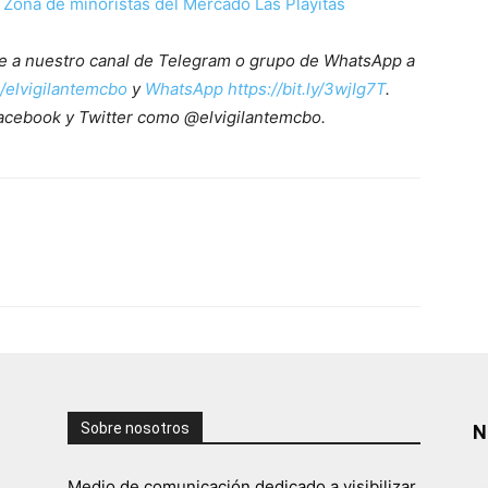
a Zona de minoristas del Mercado Las Playitas
ete a nuestro canal de Telegram o grupo de WhatsApp a
e/elvigilantemcbo
y
WhatsApp https://bit.ly/3wjIg7T
.
acebook y Twitter como @elvigilantemcbo.
Sobre nosotros
N
Medio de comunicación dedicado a visibilizar