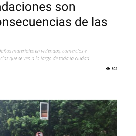
ndaciones son
onsecuencias de las
 daños materiales en viviendas, comercios e
cias que se ven a lo largo de toda la ciudad
802