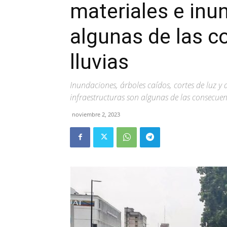
materiales e inu
algunas de las c
lluvias
Inundaciones, árboles caídos, cortes de luz y
infraestructuras son algunas de las consecuen
noviembre 2, 2023