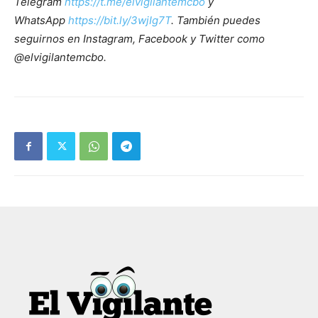
Telegram
https://t.me/elvigilantemcbo
y
WhatsApp
https://bit.ly/3wjIg7T
. También puedes
seguirnos en Instagram, Facebook y Twitter como
@elvigilantemcbo.