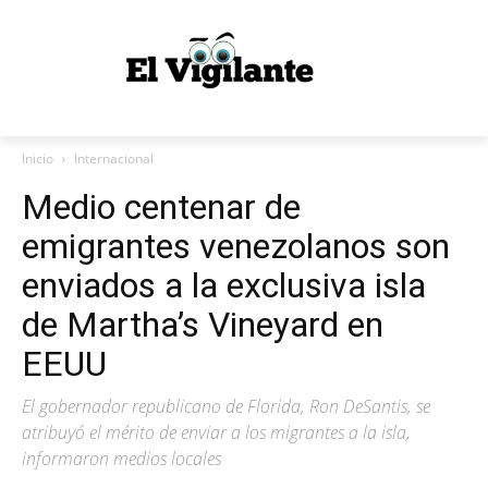
Inicio
Internacional
Medio centenar de
emigrantes venezolanos son
enviados a la exclusiva isla
de Martha’s Vineyard en
EEUU
El gobernador republicano de Florida, Ron DeSantis, se
atribuyó el mérito de enviar a los migrantes a la isla,
informaron medios locales