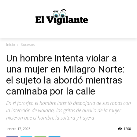
Inicio
Sucesos
Un hombre intenta violar a
una mujer en Milagro Norte:
el sujeto la abordó mientras
caminaba por la calle
En el forcejeo el hombre intentó despojarla de sus ropas con
la intención de violarla, los gritos de auxilio de la mujer
hicieron que el hombre la soltara y huyera
enero 17, 2023
1200