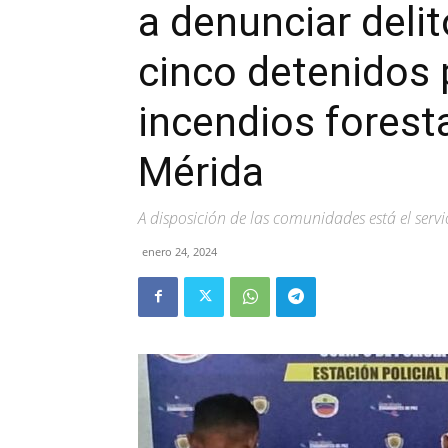
a denunciar deli
cinco detenidos 
incendios forest
Mérida
A disposición de las comunidades está el servi
enero 24, 2024