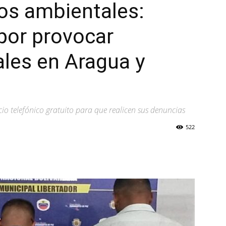
tos ambientales:
por provocar
ales en Aragua y
cio telefónico gratuito para que realicen sus denuncias
522