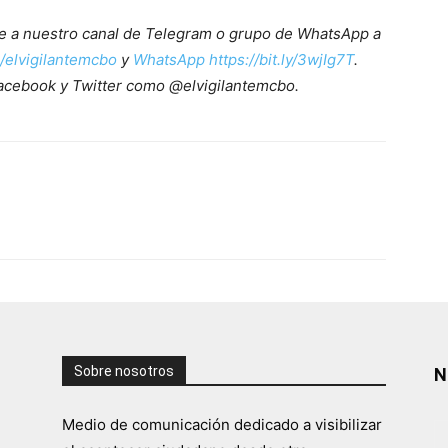
ete a nuestro canal de Telegram o grupo de WhatsApp a
e/elvigilantemcbo
y
WhatsApp https://bit.ly/3wjIg7T
.
acebook y Twitter como @elvigilantemcbo.
Sobre nosotros
N
Medio de comunicación dedicado a visibilizar