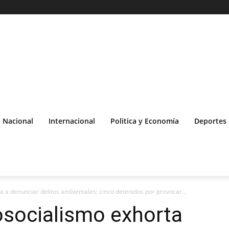
Nacional
Internacional
Politica y Economía
Deportes
a a denunciar delitos ambientales: cinco detenidos por provocar...
osocialismo exhorta