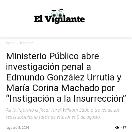
Inicio
Nacional
Ministerio Público abre
investigación penal a
Edmundo González Urrutia y
María Corina Machado por
“Instigación a la Insurrección”
Así lo informó el fiscal Tarek William Saab a través de sus
redes sociales la tarde de este lunes 5 de agosto
agosto 5, 2024
487