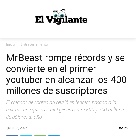
Inicio
Entretenimiento
MrBeast rompe récords y se
convierte en el primer
youtuber en alcanzar los 400
millones de suscriptores
El creador de contenido reveló en febrero pasado a la
revista Time que su canal genera entre 600 y 700 millones
de dólares al año
junio 2, 2025
591