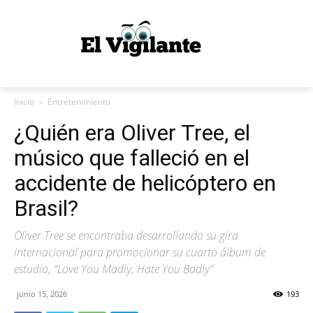
Inicio
Entretenimiento
¿Quién era Oliver Tree, el
músico que falleció en el
accidente de helicóptero en
Brasil?
Oliver Tree se encontraba desarrollando su gira
internacional para promocionar su cuarto álbum de
estudio, “Love You Madly, Hate You Badly”
junio 15, 2026
193