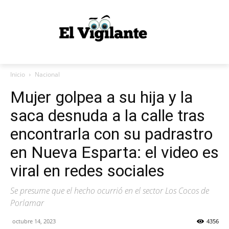
Inicio
Nacional
Mujer golpea a su hija y la
saca desnuda a la calle tras
encontrarla con su padrastro
en Nueva Esparta: el video es
viral en redes sociales
Se presume que el hecho ocurrió en el sector Los Cocos de
Porlamar
octubre 14, 2023
4356