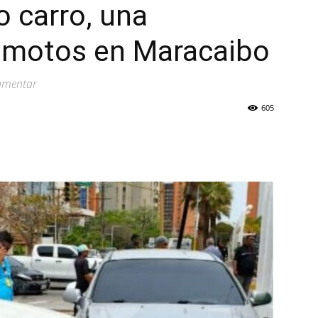
o carro, una
 motos en Maracaibo
lamentar
605