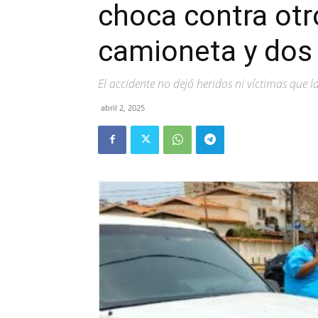
choca contra otr
camioneta y dos
El accidente no dejó heridos ni víctimas que 
abril 2, 2025