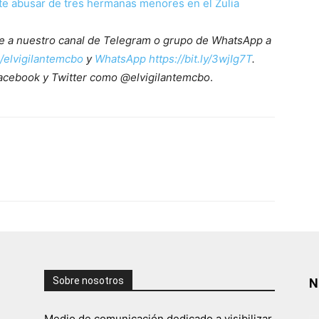
te abusar de tres hermanas menores en el Zulia
ete a nuestro canal de Telegram o grupo de WhatsApp a
e/elvigilantemcbo
y
WhatsApp https://bit.ly/3wjIg7T
.
acebook y Twitter como @elvigilantemcbo
.
Sobre nosotros
N
Medio de comunicación dedicado a visibilizar