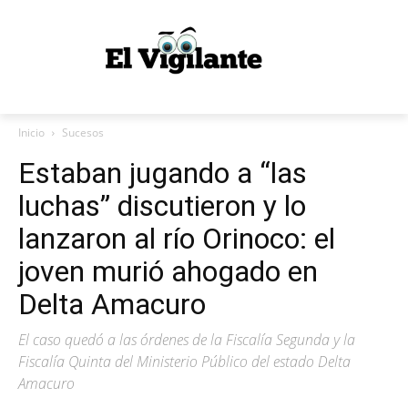
Inicio
Sucesos
Estaban jugando a “las
luchas” discutieron y lo
lanzaron al río Orinoco: el
joven murió ahogado en
Delta Amacuro
El caso quedó a las órdenes de la Fiscalía Segunda y la
Fiscalía Quinta del Ministerio Público del estado Delta
Amacuro