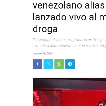
venezolano alias 
lanzado vivo al 
droga
El asesinato del narcotraficante ocurrió el pa
invitado a una supuesta reunión sobre la dro
agosto 29, 2023