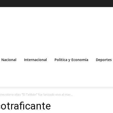
Nacional
Internacional
Politica y Economía
Deportes
ezolano alias “El Talibán” fue lanzado vivo al mar...
otraficante