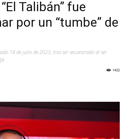
“El Talibán” fue
mar por un “tumbe” de
sado 18 de julio de 2023, tras ser secuestrado al ser
ga
1432