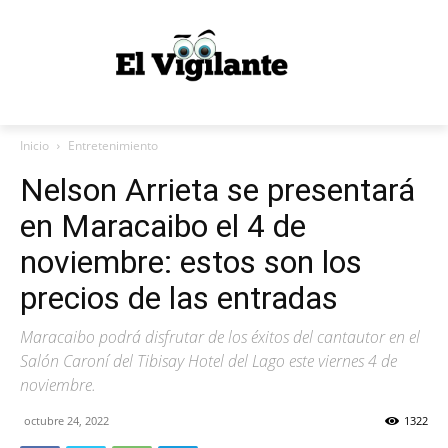
Inicio
Entretenimiento
Nelson Arrieta se presentará
en Maracaibo el 4 de
noviembre: estos son los
precios de las entradas
Maracaibo podrá disfrutar de los éxitos del cantautor en el
Salón Caroní del Tibisay Hotel del Lago este viernes 4 de
noviembre.
octubre 24, 2022
1322