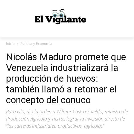
Inicio
Politica y Economía
Nicolás Maduro promete que
Venezuela industrializará la
producción de huevos:
también llamó a retomar el
concepto del conuco
Para ello, dio la orden a Wilmar Castro Soteldo, ministro de
Producción Agrícola y Tierras lograr la inversión directa de
“las carteras industriales, productivas, agrícolas”