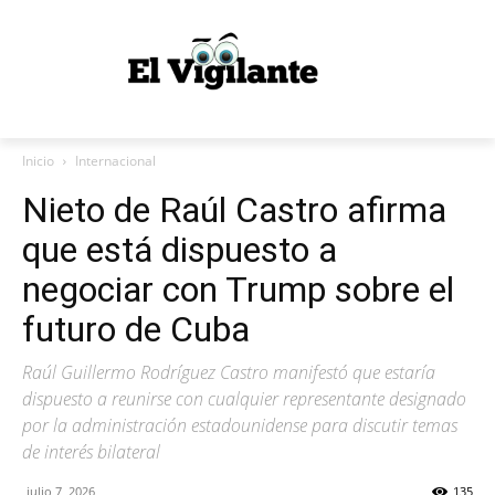
Inicio
Internacional
Nieto de Raúl Castro afirma
que está dispuesto a
negociar con Trump sobre el
futuro de Cuba
Raúl Guillermo Rodríguez Castro manifestó que estaría
dispuesto a reunirse con cualquier representante designado
por la administración estadounidense para discutir temas
de interés bilateral
julio 7, 2026
135