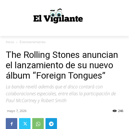
Inicio
Entretenimiento
The Rolling Stones anuncian
el lanzamiento de su nuevo
álbum “Foreign Tongues”
La banda reveló además que el disco contará con
colaboraciones especiales, entre ellas la participación de
Paul McCartney y Robert Smith
mayo 7, 2026
246